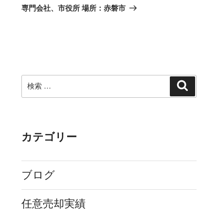
ン
投
専門会社、市役所 場所：赤磐市
稿
検
検
索
索:
カテゴリー
ブログ
任意売却実績