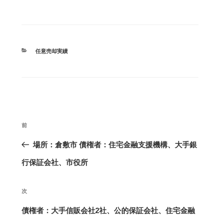
カ
任意売却実績
テ
ゴ
リ
ー
投
前
過
稿
ナ
去
場所：倉敷市 債権者：住宅金融支援機構、大手銀
ビ
の
行保証会社、市役所
ゲ
投
ー
次
次
シ
稿
の
債権者：大手信販会社2社、公的保証会社、住宅金融
ョ