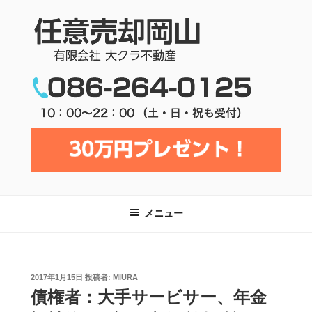
コ
ン
テ
任意売却岡山 | 有限会社大クラ不動
ン
産
ツ
へ
ス
キ
ッ
メニュー
プ
投
2017年1月15日
投稿者:
MIURA
稿
債権者：大手サービサー、年金
日: