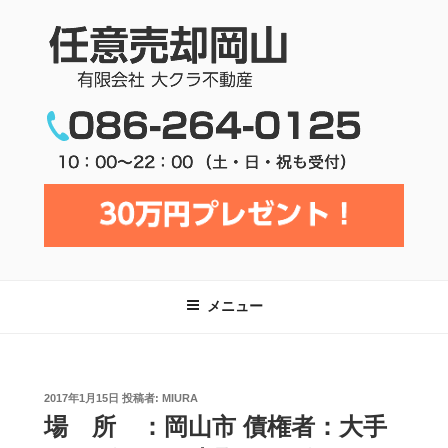
コ
ン
テ
任意売却岡山 | 有限会社大クラ不動
ン
産
ツ
へ
ス
キ
ッ
メニュー
プ
投
2017年1月15日
投稿者:
MIURA
稿
場 所 ：岡山市 債権者：大手
日: