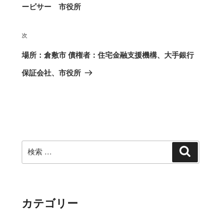
ビ
の
ービサー 市役所
ゲ
投
ー
次
次
シ
稿
の
場所：倉敷市 債権者：住宅金融支援機構、大手銀行
ョ
ン
投
保証会社、市役所
稿
検
検
索
索:
カテゴリー