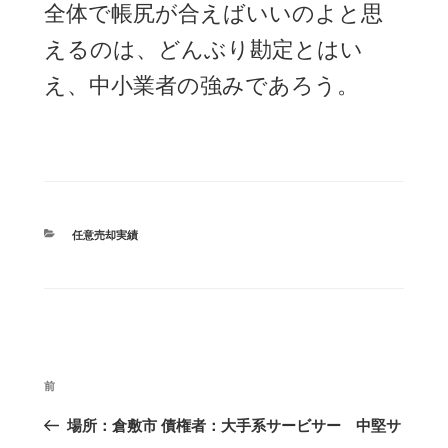
全体で帳尻が合えばいいのよと思
えるのは、どんぶり勘定とはい
え、中小業者の強みであろう。
カ
任意売却実績
テ
ゴ
リ
ー
投
前
過
稿
ナ
去
場所：倉敷市 債権者：大手系サービサー 中堅サ