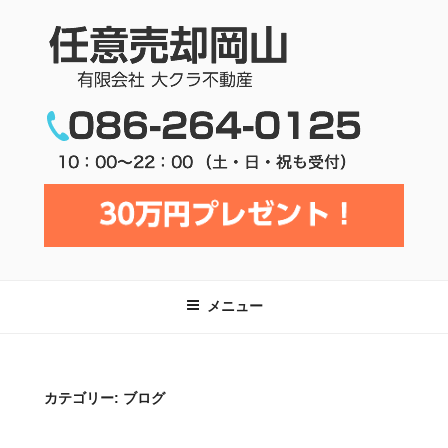
コ
ン
テ
任意売却岡山 | 有限会社大クラ不動
ン
産
ツ
へ
ス
キ
ッ
メニュー
プ
カテゴリー:
ブログ